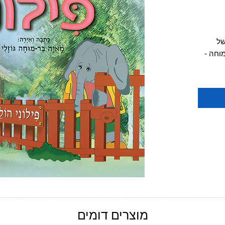
יר
צע
של
וחה -
.
אבל
גן.
אזנה גם
הקולי
מוצרים דומים
יירת,