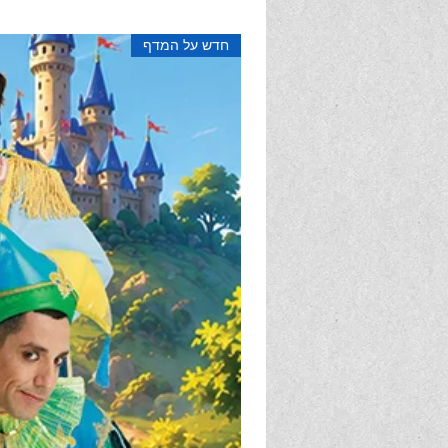
בין ספריה: טיטולי, בארץ גול, טיפה ש
תשומת-לב, בארץ ההבעות, משפחה 
חדש על המדף
ועוד... קריאה מהנה ו..בטוחה