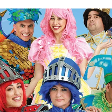
ל
אחרת,