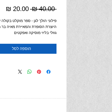
מחיר
מח
 ‏40.00 ‏₪ 
רגיל
מב
פילוני הולך לגן - ספר מוקלט בקולה 
היוצרת הסופרת והמאיירת מאיה בר מ
גוזלי בליוי מוסיקה ואפקטים
פילוני הקטן הולך בפעם הראשונה לגן
הוספה לסל
הוא לא פוחד רק טיפ טיפה רועד,
וכשאמא אומרת שלום הוא קצת עצוב 
הוא גם יודע שאמא תשוב.
בינתיים הוא משחק ומבלה עם חבריו ב
רכישת קובץ של ספר קולי להורדה וה
ללא חיבור לאינטרנט, להאזנה לספר 
תוכלו להקשיב כמה פעמים שרק תרצו
במחשב, בסלולאר או בטבלט
מאיה בר-מוחה גוזלי סופרת ילדים ומא