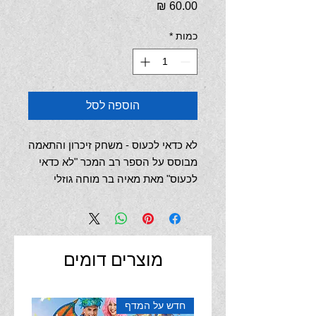
מחיר
כמות
*
הוספה לסל
לא כדאי לכעוס - משחק זיכרון והתאמה
מבוסס על הספר רב המכר "לא כדאי
לכעוס" מאת מאיה בר מוחה גוזלי
חוויה מהנה התורמת לשיפור הזיכרון,
ליצירת שיח, לפיתוח יכולות ביטוי
רגשות ולהעשרת אוצר המילים
מוצרים דומים
מותר לכעוס, רק צריך לזכור
שכעס הוא לאלתמיד ועוד רגע הוא
יעבור
חדש על המדף