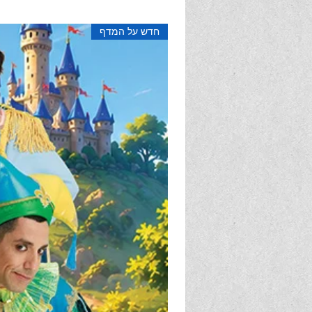
בין ספריה: טיטולי, בארץ גול, טיפה ש
תשומת-לב, בארץ ההבעות, משפחה 
חדש על המדף
ועוד... קריאה מהנה ו..בטוחה