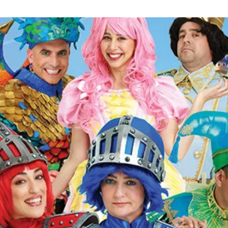
ל
אחרת,