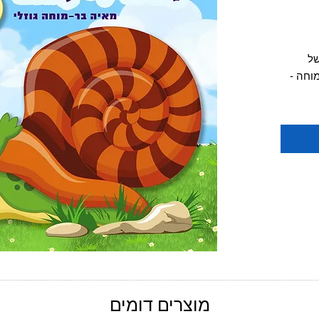
יר
צע
של
וחה -
ביתו
לול
לו את
 עד אשר
אזנה גם
הקולי
מוצרים דומים
יירת,