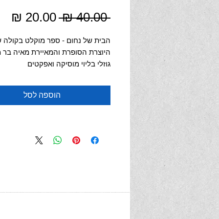
מחיר
מח
 ‏40.00 ‏₪ 
רגיל
מב
הבית של נחום - ספר מוקלט בקולה 
היוצרת הסופרת והמאיירת מאיה בר מ
גוזלי בליוי מוסיקה ואפקטים
נחום יוצא לטיול ובדרך הוא מאבד את 
הוספה לסל
שבדרך כלל נמצא על גבו, לאורך המס
נתקל נחום בחפצים שונים שמזכירים 
ביתו, אך אינם יכולים לשמש לו כבית,
מצא לבסוף את ביתו האמיתי.
רכישת קובץ של ספר קולי להורדה וה
ללא חיבור לאינטרנט, להאזנה לספר 
תוכלו להקשיב כמה פעמים שרק תרצו
במחשב, בסלולאר או בטבלט
מאיה בר-מוחה גוזלי סופרת ילדים ומא