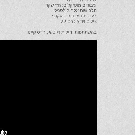
עיבודים מוסיקלים: חזי שקד
תלבושות אלה קולסניק
צילום סטילס: רונן אקרמן
צילום וידיאו: רם גיל
בהשתתפות: הילית דייטש , הדס קייט