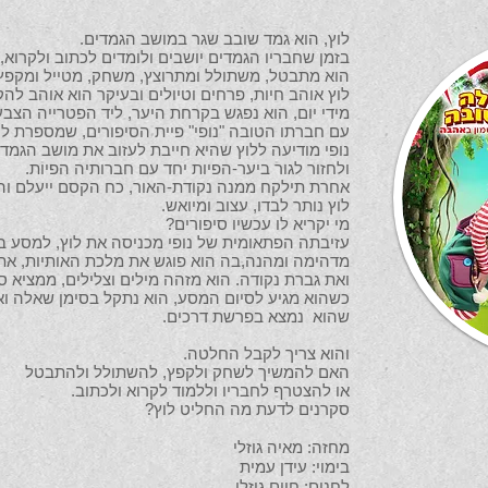
לוץ, הוא גמד שובב שגר במושב הגמדים.
בזמן שחבריו הגמדים יושבים ולומדים לכתוב ולקרוא,
הוא מתבטל, משתולל ומתרוצץ, משחק, מטייל ומקפץ
לוץ אוהב חיות, פרחים וטיולים ובעיקר הוא אוהב להק
מידי יום, הוא נפגש בקרחת היער, ליד הפטרייה הצבע
עם חברתו הטובה "נופי" פיית הסיפורים, שמספרת לו 
נופי מודיעה ללוץ שהיא חייבת לעזוב את מושב הגמדי
ולחזור לגור ביער-הפיות יחד עם חברותיה הפיות.
אחרת תילקח ממנה נקודת-האור, כח הקסם ייעלם והי
לוץ נותר לבדו, עצוב ומיואש.
מי יקריא לו עכשיו סיפורים?
עזיבתה הפתאומית של נופי מכניסה את לוץ, למסע ב
מדהימה ומהנה,בה הוא פוגש את מלכת האותיות, את ג
ואת גברת נקודה. הוא מזהה מילים וצלילים, ממציא סי
כשהוא מגיע לסיום המסע, הוא נתקל בסימן שאלה ואז
שהוא נמצא בפרשת דרכים.
והוא צריך לקבל החלטה.
האם להמשיך לשחק ולקפץ, להשתולל ולהתבטל
או להצטרף לחבריו וללמוד לקרוא ולכתוב.
סקרנים לדעת מה החליט לוץ?
מחזה: מאיה גוזלי
בימוי: עידן עמית
לחנים: חיים גוזלי