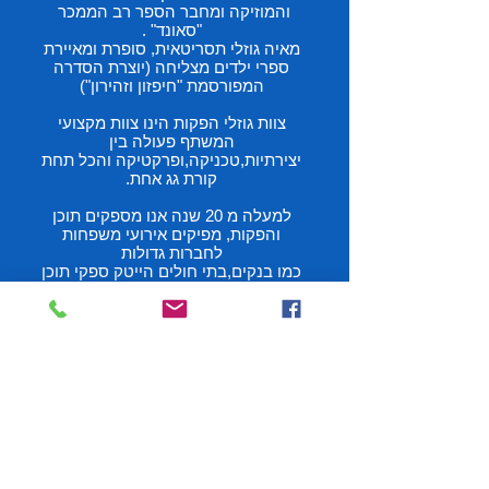
והמוזיקה ומחבר הספר רב הממכר
"סאונד" .
מאיה גוזלי תסריטאית, סופרת ומאיירת
ספרי ילדים מצליחה (יוצרת הסדרה
המפורסמת "חיפזון וזהירון")
צוות גוזלי הפקות הינו צוות מקצועי
המשתף פעולה בין
יצירתיות,טכניקה,ופרקטיקה והכל תחת
קורת גג אחת.
למעלה מ 20 שנה אנו מספקים תוכן
והפקות, מפיקים אירועי משפחות
לחברות גדולות
כמו בנקים,בתי חולים הייטק ספקי תוכן
באירועים ברשויות שונות והפקת
מתחמי האירוע כולו.
אנו מפיקים ארועים שונים בתקציבים
שונים החל מתקציבים נמוכים ועד
גבוהים מאוד הכל עפ"י דרישה ותקציב
הלקוח וסוג הארוע